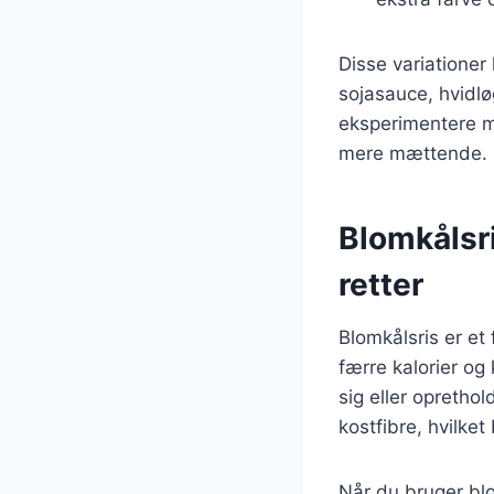
Disse variationer
sojasauce, hvidlø
eksperimentere me
mere mættende.
Blomkålsri
retter
Blomkålsris er et 
færre kalorier og 
sig eller oprethol
kostfibre, hvilket
Når du bruger blo