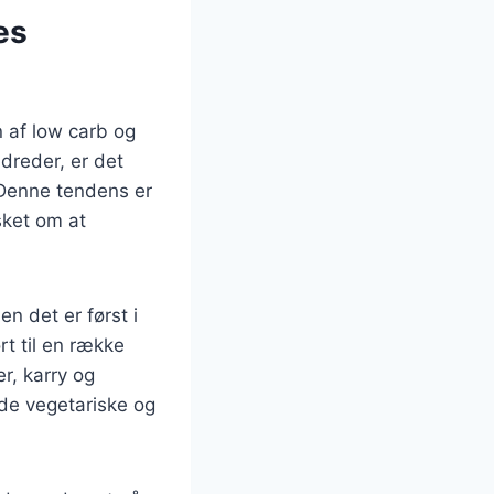
es
n af low carb og
dreder, er det
. Denne tendens er
sket om at
en det er først i
rt til en række
er, karry og
åde vegetariske og