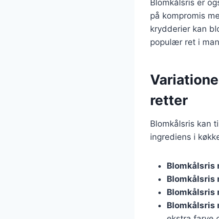
Blomkålsris er og
på kompromis med
krydderier kan bl
populær ret i ma
Variatione
retter
Blomkålsris kan t
ingrediens i køkk
Blomkålsris 
Blomkålsris
Blomkålsris
Blomkålsris
ekstra farve 