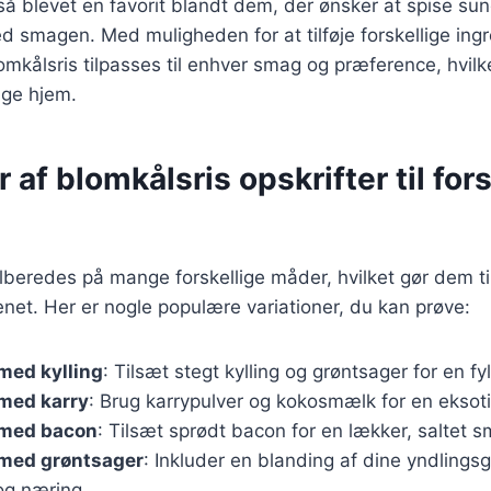
så blevet en favorit blandt dem, der ønsker at spise su
 smagen. Med muligheden for at tilføje forskellige ing
omkålsris tilpasses til enhver smag og præference, hvilk
nge hjem.
r af blomkålsris opskrifter til for
ilberedes på mange forskellige måder, hvilket gør dem til
enet. Her er nogle populære variationer, du kan prøve:
med kylling
: Tilsæt stegt kylling og grøntsager for en fyl
 med karry
: Brug karrypulver og kokosmælk for en eksot
 med bacon
: Tilsæt sprødt bacon for en lækker, saltet 
 med grøntsager
: Inkluder en blanding af dine yndlings
og næring.