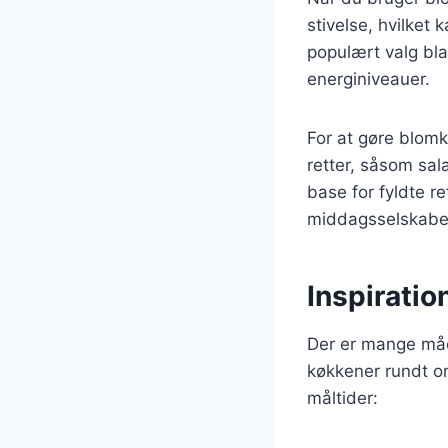
stivelse, hvilket 
populært valg bla
energiniveauer.
For at gøre blomkå
retter, såsom sal
base for fyldte r
middagsselskaber
Inspiratio
Der er mange måde
køkkener rundt om
måltider: