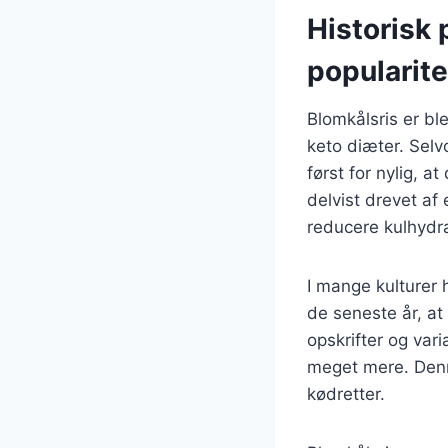
Historisk 
popularite
Blomkålsris er bl
keto diæter. Selv
først for nylig, 
delvist drevet af
reducere kulhydr
I mange kulturer h
de seneste år, at 
opskrifter og vari
meget mere. Denne
kødretter.