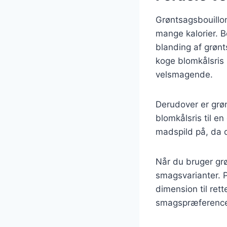
Grøntsagsbouillon 
mange kalorier. B
blanding af grønt
koge blomkålsris 
velsmagende.
Derudover er grøn
blomkålsris til 
madspild på, da d
Når du bruger gr
smagsvarianter. Pr
dimension til rett
smagspræference