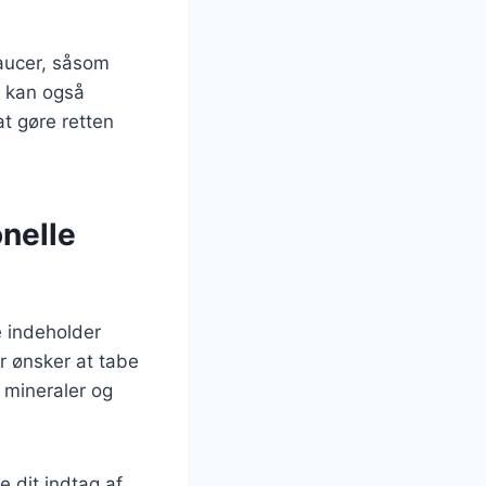
saucer, såsom
u kan også
at gøre retten
onelle
De indeholder
er ønsker at tabe
, mineraler og
e dit indtag af