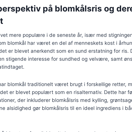
perspektiv på blomkålsris og der
t
evet mere populære i de seneste år, især med stigninge
om blomkål har været en del af menneskets kost i århun
at det er blevet anerkendt som en sund erstatning for ris
 en stigende interesse for sundhed og velvære, samt øn
atindtaget.
ar blomkål traditionelt været brugt i forskellige retter, m
det er blevet populært som en risalternativ. Dette har fø
ationer, der inkluderer blomkålsris med kylling, grøntsag
 alsidighed gør blomkålsris til en ideel ingrediens i b