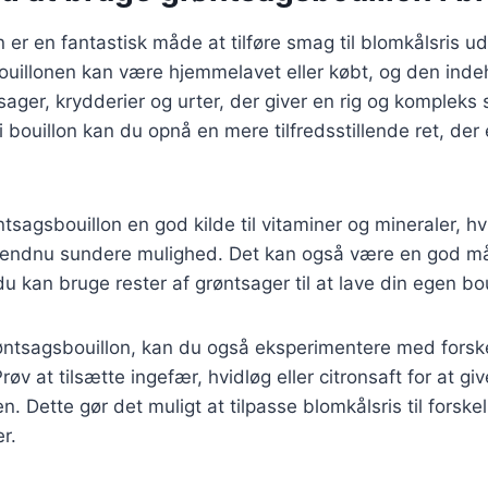
er en fantastisk måde at tilføre smag til blomkålsris ude
ouillonen kan være hjemmelavet eller købt, og den inde
sager, krydderier og urter, der giver en rig og kompleks
i bouillon kan du opnå en mere tilfredsstillende ret, de
tsagsbouillon en god kilde til vitaminer og mineraler, hv
en endnu sundere mulighed. Det kan også være en god m
u kan bruge rester af grøntsager til at lave din egen bou
øntsagsbouillon, kan du også eksperimentere med forske
øv at tilsætte ingefær, hvidløg eller citronsaft for at gi
en. Dette gør det muligt at tilpasse blomkålsris til forske
r.