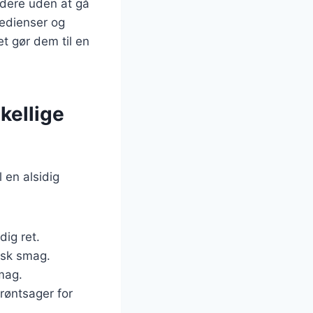
ndere uden at gå
redienser og
et gør dem til en
skellige
 en alsidig
dig ret.
isk smag.
smag.
grøntsager for