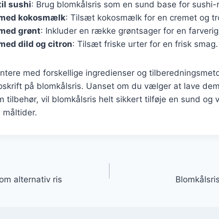
il sushi
: Brug blomkålsris som en sund base for sushi-ru
 med kokosmælk
: Tilsæt kokosmælk for en cremet og t
 med grønt
: Inkluder en række grøntsager for en farverig
med dild og citron
: Tilsæt friske urter for en frisk smag.
ntere med forskellige ingredienser og tilberedningsmet
pskrift på blomkålsris. Uanset om du vælger at lave de
 tilbehør, vil blomkålsris helt sikkert tilføje en sund o
 måltider.
gation
om alternativ ris
Blomkålsr