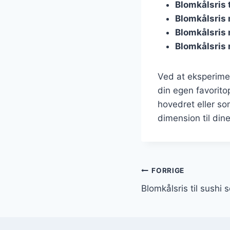
Blomkålsris t
Blomkålsris
Blomkålsris
Blomkålsris 
Ved at eksperime
din egen favorito
hovedret eller som
dimension til dine
Indlægsnavi
FORRIGE
Blomkålsris til sushi s