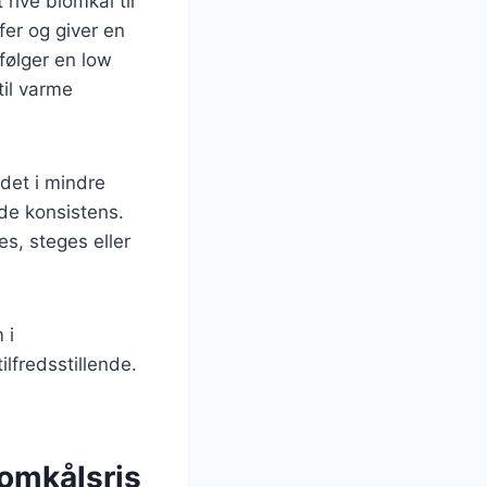
 rive blomkål til
er og giver en
 følger en low
til varme
 det i mindre
nde konsistens.
es, steges eller
 i
lfredsstillende.
lomkålsris