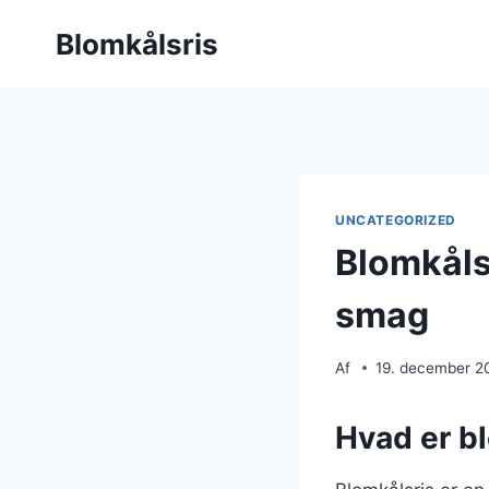
Fortsæt
Blomkålsris
til
indhold
UNCATEGORIZED
Blomkåls
smag
Af
19. december 2
Hvad er b