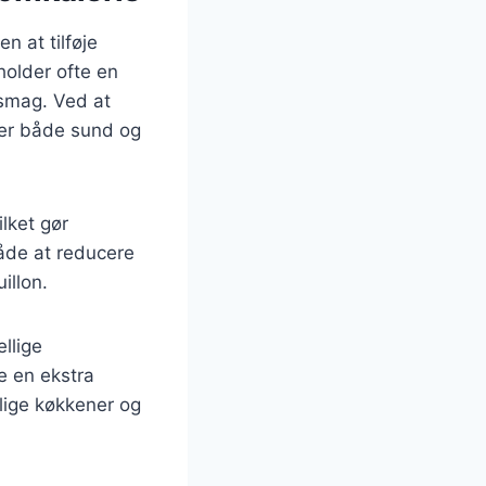
n at tilføje
holder ofte en
 smag. Ved at
r er både sund og
ilket gør
åde at reducere
illon.
llige
ve en ekstra
llige køkkener og