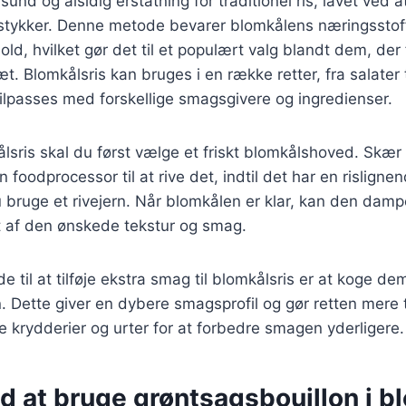
sund og alsidig erstatning for traditionel ris, lavet ved at
 stykker. Denne metode bevarer blomkålens næringsstoff
old, hvilket gør det til et populært valg blandt dem, der
æt. Blomkålsris kan bruges i en række retter, fra salater 
tilpasses med forskellige smagsgivere og ingredienser.
ålsris skal du først vælge et friskt blomkålshoved. Skær
 foodprocessor til at rive det, indtil det har en risligne
u bruge et rivejern. Når blomkålen er klar, kan den damp
 af den ønskede tekstur og smag.
til at tilføje ekstra smag til blomkålsris er at koge dem
. Dette giver en dybere smagsprofil og gør retten mere ti
je krydderier og urter for at forbedre smagen yderligere.
d at bruge grøntsagsbouillon i b