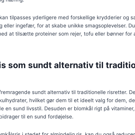
 kan tilpasses yderligere med forskellige krydderier og 
g eller ingefær, for at skabe unikke smagsoplevelser. D
d at tilsætte proteiner som rejer, tofu eller bønner for 
s som sundt alternativ til traditi
fremragende sundt alternativ til traditionelle risretter. 
kulhydrater, hvilket gør dem til et ideelt valg for dem, d
de en sund livsstil. Desuden er blomkål rigt på vitaminer
 bidrager til en sund fordøjelse.
mkålsris i stedet for almindelig ris, kan du også reducer