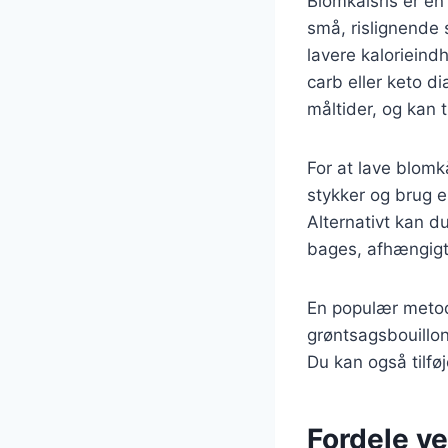
Blomkålsris er en 
små, rislignende
lavere kalorieindh
carb eller keto di
måltider, og kan 
For at lave blomk
stykker og brug en
Alternativt kan d
bages, afhængigt
En populær metode 
grøntsagsbouillon
Du kan også tilfø
Fordele ve