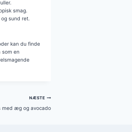
ller.
ropisk smag.
 og sund ret.
oder kan du finde
m som en
g velsmagende
NÆSTE
is med æg og avocado