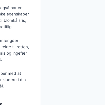
n også har en
iske egenskaber
il blomkålsris,
titlig.
ge mængder
ekte til retten,
ris og ingefær
t.
lper med at
inkludere i din
l.
s