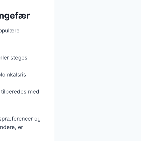
ingefær
populære
imler steges
blomkålsris
s tilberedes med
gspræferencer og
ndere, er