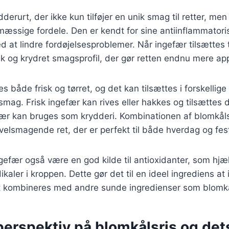
derurt, der ikke kun tilføjer en unik smag til retter, me
ssige fordele. Den er kendt for sine antiinflammator
 at lindre fordøjelsesproblemer. Når ingefær tilsættes t
sk og krydret smagsprofil, der gør retten endnu mere appe
s både frisk og tørret, og det kan tilsættes i forskelli
mag. Frisk ingefær kan rives eller hakkes og tilsættes dir
fær kan bruges som krydderi. Kombinationen af blomkåls
velsmagende ret, der er perfekt til både hverdag og fes
efær også være en god kilde til antioxidanter, som hjæ
aler i kroppen. Dette gør det til en ideel ingrediens at 
et kombineres med andre sunde ingredienser som blomkå
perspektiv på blomkålsris og det