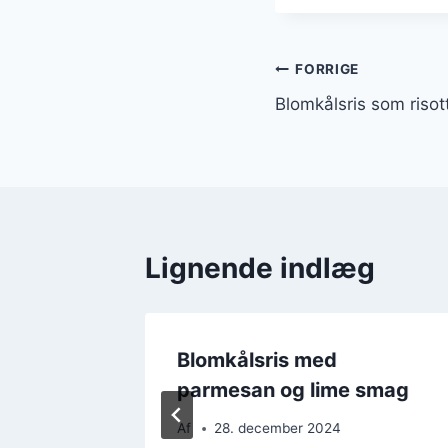
Indlægsnavi
FORRIGE
Blomkålsris som risot
Lignende indlæg
Blomkålsris med
parmesan og lime smag
Af
28. december 2024