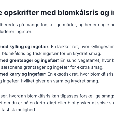
e opskrifter med blomkålsris og 
ilberedes på mange forskellige måder, og her er nogle 
kluderer ingefær:
med kylling og ingefær
: En lækker ret, hvor kyllingestr
lomkålsris og frisk ingefær for en krydret smag.
 med grøntsager og ingefær
: En sund vegetarret, hvor 
sæsonens grøntsager og ingefær for ekstra smag.
med karry og ingefær
: En eksotisk ret, hvor blomkålsri
g ingefær, hvilket giver en varm og krydret smag.
viser, hvordan blomkålsris kan tilpasses forskellige sma
 om du er på en keto-diæt eller blot ønsker at spise su
ntastisk mulighed.