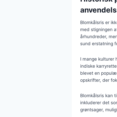
anvendel
Blomkålsris er ik
med stigningen af
århundreder, men 
sund erstatning fo
I mange kulturer h
indiske karryrett
blevet en populær
opskrifter, der f
Blomkålsris kan t
inkluderer det so
grøntsager, muli