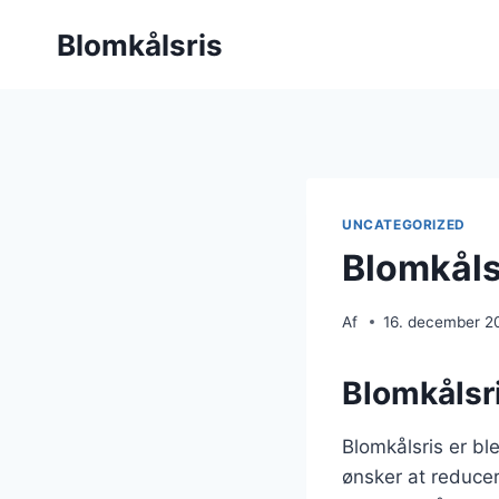
Fortsæt
Blomkålsris
til
indhold
UNCATEGORIZED
Blomkålsr
Af
16. december 2
Blomkålsri
Blomkålsris er b
ønsker at reducer