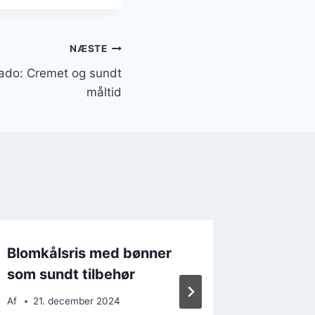
NÆSTE
ado: Cremet og sundt
måltid
Blomkålsris med bønner
Blomkål
som sundt tilbehør
opskrif
kulhydr
Af
21. december 2024