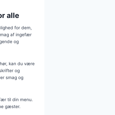
r alle
lighed for dem,
smag af ingefær
agende og
ehør, kan du være
krifter og
hver smag og
fær til din menu.
ne gæster.