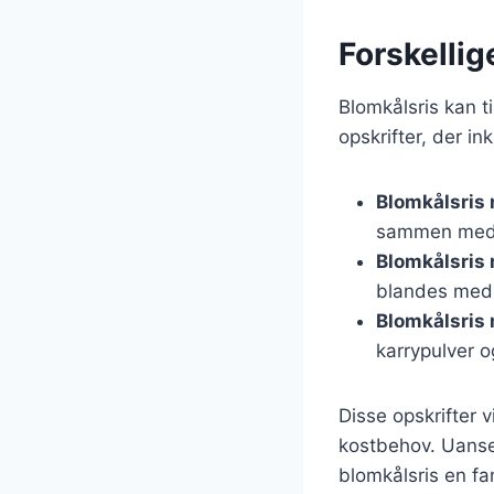
Forskellig
Blomkålsris kan t
opskrifter, der in
Blomkålsris 
sammen med b
Blomkålsris
blandes med 
Blomkålsris 
karrypulver o
Disse opskrifter 
kostbehov. Uanset
blomkålsris en fa