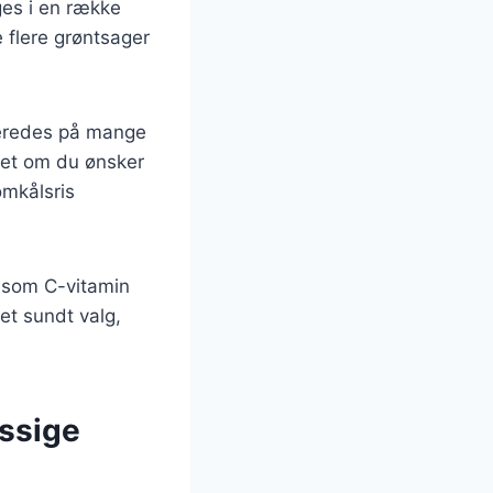
uges i en række
je flere grøntsager
lberedes på mange
set om du ønsker
omkålsris
r som C-vitamin
et sundt valg,
ssige