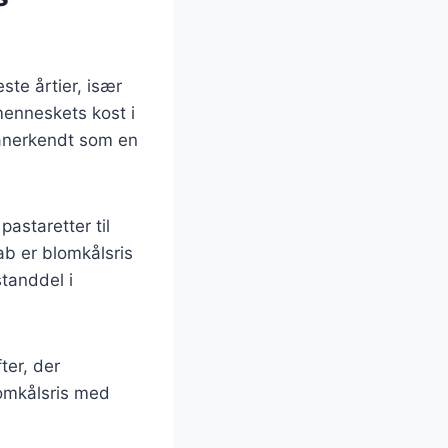
ste årtier, især
menneskets kost i
 anerkendt som en
pastaretter til
ab er blomkålsris
tanddel i
ter, der
lomkålsris med