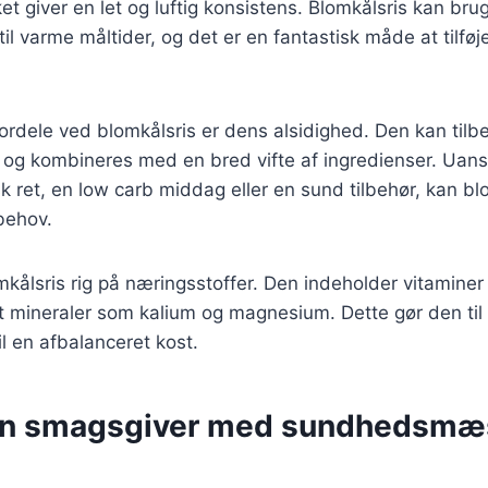
ket giver en let og luftig konsistens. Blomkålsris kan br
r til varme måltider, og det er en fantastisk måde at tilfø
fordele ved blomkålsris er dens alsidighed. Den kan ti
r og kombineres med en bred vifte af ingredienser. Uan
k ret, en low carb middag eller en sund tilbehør, kan bl
 behov.
kålsris rig på næringsstoffer. Den indeholder vitamine
 mineraler som kalium og magnesium. Dette gør den til 
il en afbalanceret kost.
 En smagsgiver med sundhedsmæ