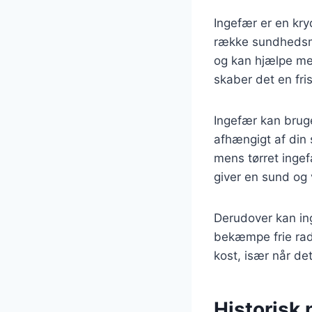
Ingefær er en kryd
række sundhedsmæ
og kan hjælpe med
skaber det en fri
Ingefær kan bruge
afhængigt af din s
mens tørret inge
giver en sund og 
Derudover kan ing
bekæmpe frie radik
kost, især når d
Historisk 