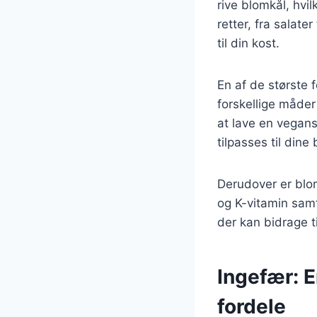
rive blomkål, hvil
retter, fra salate
til din kost.
En af de største 
forskellige måde
at lave en vegans
tilpasses til dine
Derudover er blom
og K-vitamin samt
der kan bidrage t
Ingefær:
fordele