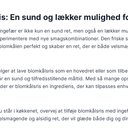
s: En sund og lækker mulighed fo
ingefær er ikke kun en sund ret, men også en lækker mu
sperimentere med nye smagskombinationer. Den friske 
lomkålen perfekt og skaber en ret, der er både velsm
ger at lave blomkålsris som en hovedret eller som tilb
får en sund og tilfredsstillende måltid. Med så mange ops
der er blomkålsris en ingrediens, der kan tilpasses en
står i køkkenet, overvej at tilføje blomkålsris med inge
elsmagende og alsidig ret, der vil glæde både dig og di