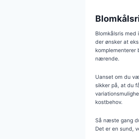
Blomkålsri
Blomkålsris med 
der ønsker at ek
komplementerer b
nærende.
Uanset om du væl
sikker på, at du 
variationsmulighe
kostbehov.
Så næste gang du 
Det er en sund, v