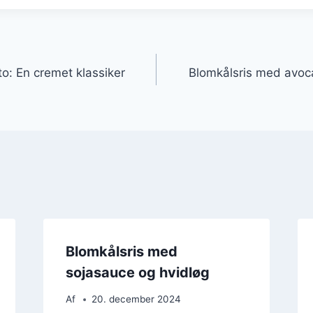
gation
to: En cremet klassiker
Blomkålsris med avoc
Blomkålsris med
sojasauce og hvidløg
Af
20. december 2024