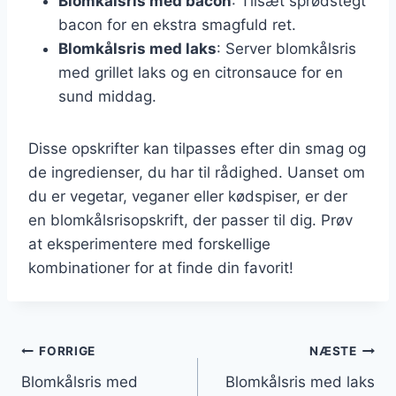
Blomkålsris med bacon
: Tilsæt sprødstegt
bacon for en ekstra smagfuld ret.
Blomkålsris med laks
: Server blomkålsris
med grillet laks og en citronsauce for en
sund middag.
Disse opskrifter kan tilpasses efter din smag og
de ingredienser, du har til rådighed. Uanset om
du er vegetar, veganer eller kødspiser, er der
en blomkålsrisopskrift, der passer til dig. Prøv
at eksperimentere med forskellige
kombinationer for at finde din favorit!
Indlægsnavigation
FORRIGE
NÆSTE
Blomkålsris med
Blomkålsris med laks