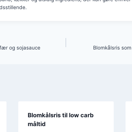
dsstillende.
gation
fær og sojasauce
Blomkålsris som 
Blomkålsris til low carb
måltid