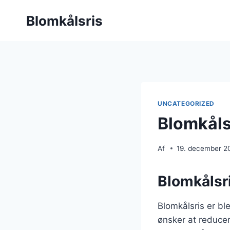
Fortsæt
Blomkålsris
til
indhold
UNCATEGORIZED
Blomkåls
Af
19. december 2
Blomkålsri
Blomkålsris er bl
ønsker at reducer