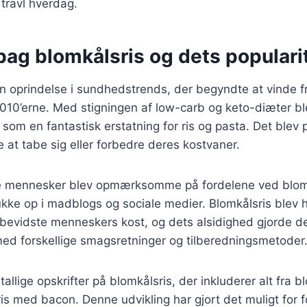
 travl hverdag.
bag blomkålsris og dets populari
in oprindelse i sundhedstrends, der begyndte at vinde f
010’erne. Med stigningen af low-carb og keto-diæter bl
 som en fantastisk erstatning for ris og pasta. Det blev
at tabe sig eller forbedre deres kostvaner.
ere mennesker blev opmærksomme på fordelene ved blo
ukke op i madblogs og sociale medier. Blomkålsris blev h
vidste menneskers kost, og dets alsidighed gjorde det
ed forskellige smagsretninger og tilberedningsmetoder
tallige opskrifter på blomkålsris, der inkluderer alt fra 
sris med bacon. Denne udvikling har gjort det muligt for 