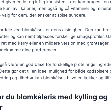
ket giver en let og luftig konsistens, der kan bruges i en 
e kun lav i kalorier, men også rig på vitaminer og mineral
e valg for dem, der ønsker at spise sundere.
fordele ved blomkålsris er dens alsidighed. Den kan bruge
 retter og kan nemt tilpasses forskellige smagsprofiler. 
 ret med karry eller en mildere version med grøntsager,
imødekomme dine præferencer.
gså være en god base for forskellige proteinrige ingredi
. Dette gør det til en ideel mulighed for både kødspisere 
ring og tilbehør kan blomkålsris blive en lækker og tilfr
r du blomkålsris med kylling og
r