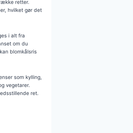
række retter.
er, hvilket gør det
s i alt fra
Uanset om du
 kan blomkålsris
enser som kylling,
og vegetarer.
edsstillende ret.