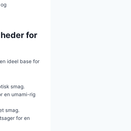
 og
gheder for
 en ideel base for
otisk smag.
r en umami-rig
tet smag.
tsager for en