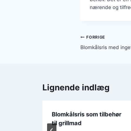
nærende og tilfre
Indlægsnavi
FORRIGE
Blomkålsris med inge
Lignende indlæg
ønkål
Blomkålsris som tilbehør
til grillmad