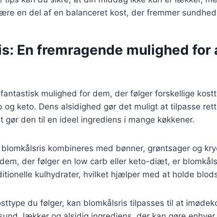
være en del af en balanceret kost, der fremmer sundhed
s: En fremragende mulighed for 
 fantastisk mulighed for dem, der følger forskellige kost
og keto. Dens alsidighed gør det muligt at tilpasse rette
t gør den til en ideel ingrediens i mange køkkener.
 blomkålsris kombineres med bønner, grøntsager og kry
dem, der følger en low carb eller keto-diæt, er blomkåls
ditionelle kulhydrater, hvilket hjælper med at holde blods
sttype du følger, kan blomkålsris tilpasses til at imød
sund, lækker og alsidig ingrediens, der kan gøre enhver