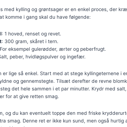
is med kylling og grøntsager er en enkel proces, der kræ
 at komme i gang skal du have følgende:
l
: 1 hoved, renset og revet.
t
: 300 gram, skåret i tern.
 For eksempel gulerødder, ærter og peberfrugt.
Salt, peber, hvidløgspulver og ingefær.
r lige så enkel. Start med at stege kyllingeternene i 
r gyldne og gennemstegte. Tilsæt derefter de revne blomk
steg det hele sammen i et par minutter. Krydr med salt
r for at give retten smag.
m, og du kan eventuelt toppe den med friske krydderurte
ra smag. Denne ret er ikke kun sund, men også hurtig at