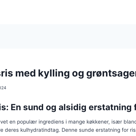
ris med kylling og grøntsage
024
s: En sund og alsidig erstatning f
evet en populær ingrediens i mange køkkener, især blan
e deres kulhydratindtag. Denne sunde erstatning for ris 