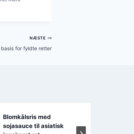
NÆSTE
basis for fyldte retter
Blomkålsris med
Blomkå
sojasauce til asiatisk
sprød o