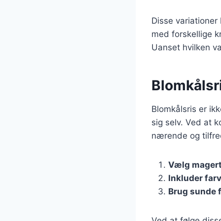
Disse variationer
med forskellige k
Uanset hvilken va
Blomkålsr
Blomkålsris er ik
sig selv. Ved at
nærende og tilfred
Vælg magert
Inkluder far
Brug sunde f
Ved at følge diss