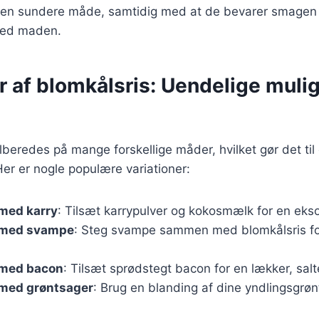
å en sundere måde, samtidig med at de bevarer smagen
 ved maden.
r af blomkålsris: Uendelige muli
ilberedes på mange forskellige måder, hvilket gør det til
Her er nogle populære variationer:
 med karry
: Tilsæt karrypulver og kokosmælk for en eks
 med svampe
: Steg svampe sammen med blomkålsris fo
 med bacon
: Tilsæt sprødstegt bacon for en lækker, sal
 med grøntsager
: Brug en blanding af dine yndlingsgrøn