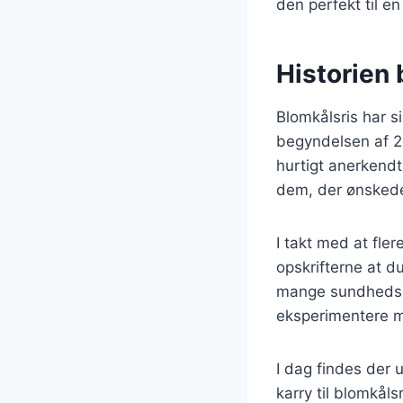
den perfekt til en
Historien 
Blomkålsris har s
begyndelsen af 2
hurtigt anerkendt
dem, der ønskede 
I takt med at fl
opskrifterne at d
mange sundhedsbe
eksperimentere m
I dag findes der u
karry til blomkål