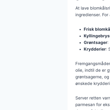
At lave blomkålsr
ingredienser. For
Frisk blomkå
Kyllingebrys
Grøntsager
:
Krydderier
: 
Fremgangsmåden e
olie, indtil de e
grøntsagerne, og 
ønskede krydderie
Server retten var
parmesan for ekst