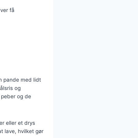
ver få
en pande med lidt
ålsris og
, peber og de
r eller et drys
 lave, hvilket gør