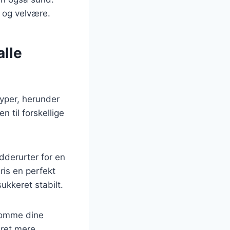
 og velvære.
alle
typer, herunder
n til forskellige
dderurter for en
ris en perfekt
ukkeret stabilt.
ekomme dine
 ret mere