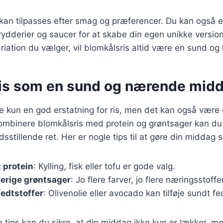
 kan tilpasses efter smag og præferencer. Du kan også 
rydderier og saucer for at skabe din egen unikke version
riation du vælger, vil blomkålsris altid være en sund og
is som en sund og nærende mid
ke kun en god erstatning for ris, men det kan også være
 kombinere blomkålsris med protein og grøntsager kan d
sstillende ret. Her er nogle tips til at gøre din middag 
 protein
: Kylling, fisk eller tofu er gode valg.
verige grøntsager
: Jo flere farver, jo flere næringsstoffer
edtstoffer
: Olivenolie eller avocado kan tilføje sundt fe
e tips kan du sikre, at din middag ikke kun er lækker, 