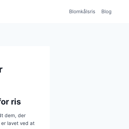
Blomkålsris
Blog
r
or ris
dt dem, der
er lavet ved at