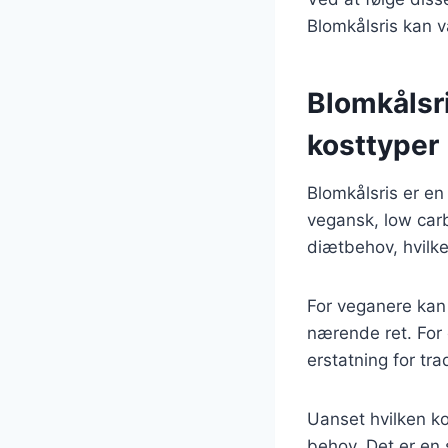
Blomkålsris kan 
Blomkålsri
kosttyper
Blomkålsris er en
vegansk, low carb 
diætbehov, hvilke
For veganere kan
nærende ret. For 
erstatning for tra
Uanset hvilken ko
behov. Det er en 