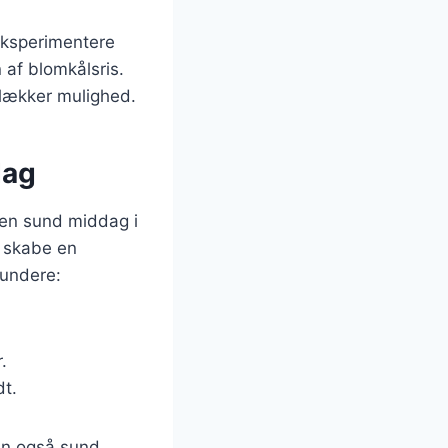
eksperimentere
 af blomkålsris.
 lækker mulighed.
dag
 en sund middag i
u skabe en
sundere:
.
dt.
men også sund.