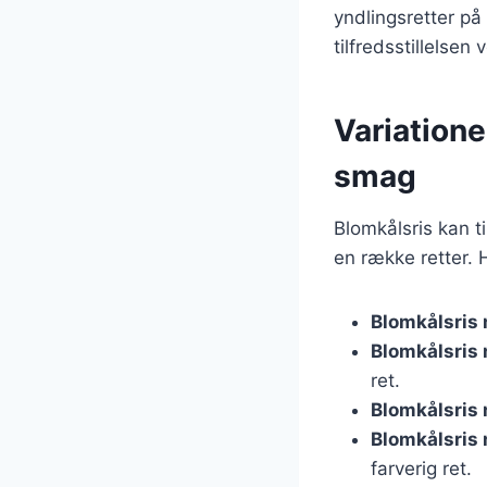
yndlingsretter p
tilfredsstillelsen
Variatione
smag
Blomkålsris kan t
en række retter. 
Blomkålsris
Blomkålsris
ret.
Blomkålsris
Blomkålsris
farverig ret.