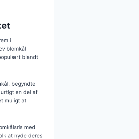
tet
rem i
ev blomkål
 populært blandt
mkål, begyndte
urtigt en del af
 muligt at
.
blomkålsris med
folk at nyde deres